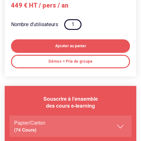
449 €
HT
/ pers / an
Nombre d’utilisateurs
Ajouter au panier
Démos + Prix de groupe
Souscrire à l’ensemble
des cours e-learning
Papier/Carton
(74 Cours)