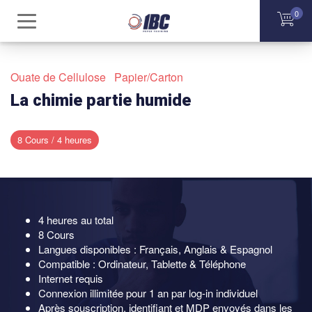
0
ACCUEIL
Ouate de Cellulose Papier/Carton
La chimie partie humide
COURS E-LEARNING
OUATE DE CELLULOSE
PARCOURS DE FORMATION
8 Cours / 4 heures
PAPIER/CARTON
FORMATIONS SUR-MESURE
À PROPOS
4 heures au total
8 Cours
CONTACT
Langues disponibles : Français, Anglais & Espagnol
Compatible : Ordinateur, Tablette & Téléphone
Internet requis
Connexion illimitée pour 1 an par log-in individuel
MON COMPTE
Après souscription, identifiant et MDP envoyés dans les